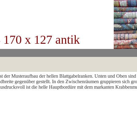
 170 x 127 antik
t der Musteraufbau der hellen Blattgabelranken. Unten und Oben sind 
eldbreite gegenüber gestellt. In den Zwischenräumen gruppieren sich gr
hr ausdrucksvoll ist die helle Hauptbordüre mit dem markanten Krabbenmu