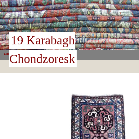
19 Karabagh
zurück
Chondzoresk